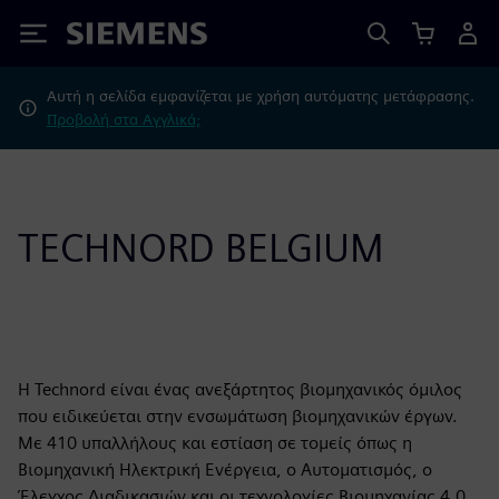
Siemens
Αυτή η σελίδα εμφανίζεται με χρήση αυτόματης μετάφρασης.
Προβολή στα Αγγλικά;
TECHNORD BELGIUM
Η Technord είναι ένας ανεξάρτητος βιομηχανικός όμιλος
που ειδικεύεται στην ενσωμάτωση βιομηχανικών έργων.
Με 410 υπαλλήλους και εστίαση σε τομείς όπως η
Βιομηχανική Ηλεκτρική Ενέργεια, ο Αυτοματισμός, ο
Έλεγχος Διαδικασιών και οι τεχνολογίες Βιομηχανίας 4.0