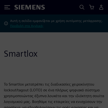
Siemens
Αυτή η σελίδα εμφανίζεται με χρήση αυτόματης μετάφρασης.
Προβολή στα Αγγλικά;
Smartlox
Το Smartlox μετατρέπει τις διαδικασίες χειροκίνητου
lockout/tagout (LOTO) σε ένα πλήρως ψηφιακό σύστημα
χρησιμοποιώντας έξυπνα λουκέτα και την ιδιόκτητη σουίτα
λογισμικού μας. Βοηθάμε τις εταιρείες να ενισχύσουν την
ασφάλεια, να εξορθολογίσουν τις ροές εργασίας και να