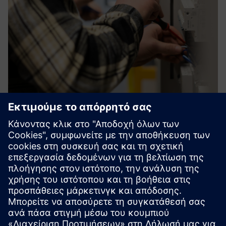
Energy management
Δουλεύοντας με την τελευταία, υπερσύγχρονη τεχνολογία,
το ψηφιακό οικοσύστημα SENTRON φέρνει διαφάνεια στη
διανομή ισχύος. Με τα δεδομένα της κατανάλωσης
ενέργειας η ενεργειακή απόδοση μπορεί να
βελτιστοποιηθεί. Με τα δεδομένα των...
Μάθετε περισσότερα