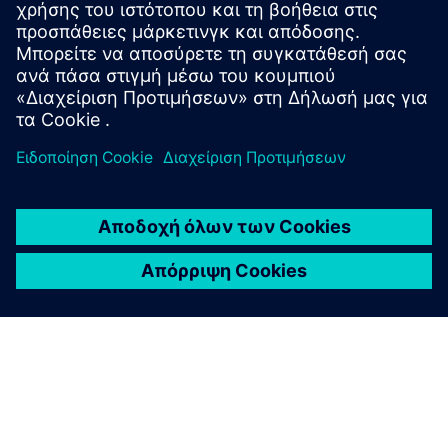
multilayer crop cultivation. Easily adapt the color spectra
and light levels to meet the needs of different crops and
growth phases.
Μάθετε περισσότερα