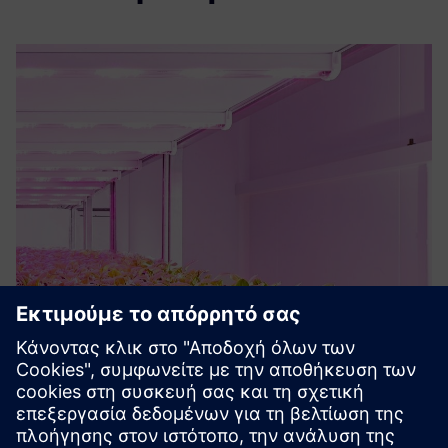
Philips GreenPower LED Solutions
Complete control and flexible LED lights to optimize