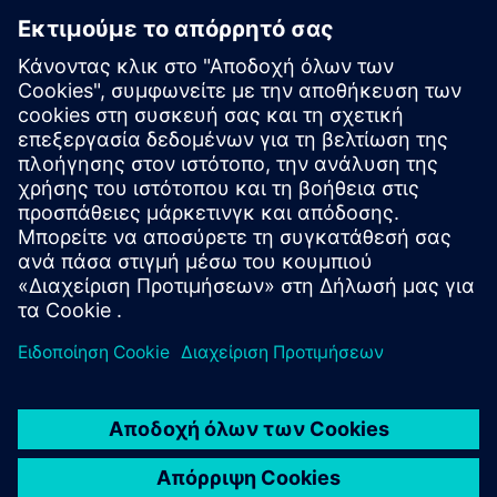
Planar Motor System
Το Planar Motor System μεταμορφώνει την παραγωγή
επόμενης γενιάς με απαράμιλλη ευελιξία, επεκτασιμότητα
και αρθρωτότητα. Τρία εξαρτήματα τροφοδοτούν πλήρη
ελευθερία 6-DOF: αιωρούμενα xBots (κινητήρες), Flyways
(στάτορες) και το PM...
Μάθετε περισσότερα