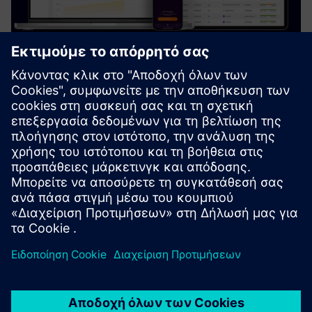
Noodoe EV OS
Το Noodoo EV OS είναι ένα προηγμένο λογισμικό φόρτισης
EV (CMS) που βασίζεται σε σύννεφο και υποστηρίζει
αξιόπιστες υπηρεσίες φόρτισης με μέσο χρόνο
λειτουργίας λογισμικού 99,9%.
Μάθετε περισσότερα