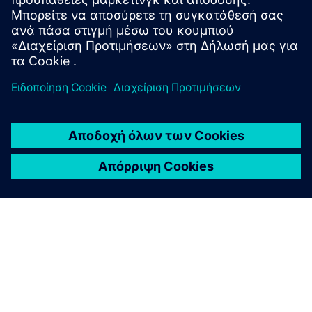
plan based on 3D reality capture data
Μάθετε περισσότερα