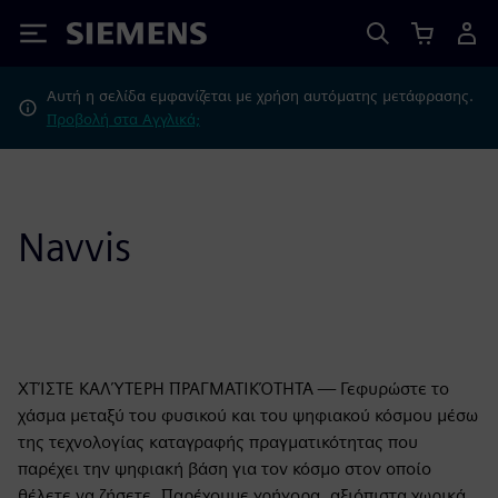
Siemens
Αυτή η σελίδα εμφανίζεται με χρήση αυτόματης μετάφρασης.
Προβολή στα Αγγλικά;
Navvis
ΧΤΊΣΤΕ ΚΑΛΎΤΕΡΗ ΠΡΑΓΜΑΤΙΚΌΤΗΤΑ — Γεφυρώστε το
χάσμα μεταξύ του φυσικού και του ψηφιακού κόσμου μέσω
της τεχνολογίας καταγραφής πραγματικότητας που
παρέχει την ψηφιακή βάση για τον κόσμο στον οποίο
θέλετε να ζήσετε. Παρέχουμε γρήγορα, αξιόπιστα χωρικά