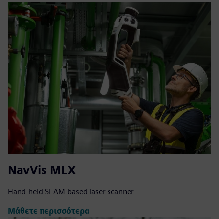
NavVis MLX
Hand-held SLAM-based laser scanner
Μάθετε περισσότερα