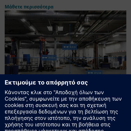
Μάθετε περισσότερα
NavVis IVION
Collaborative SaaS solution with immediate access to
reliable as-is information about buildings to conceptually