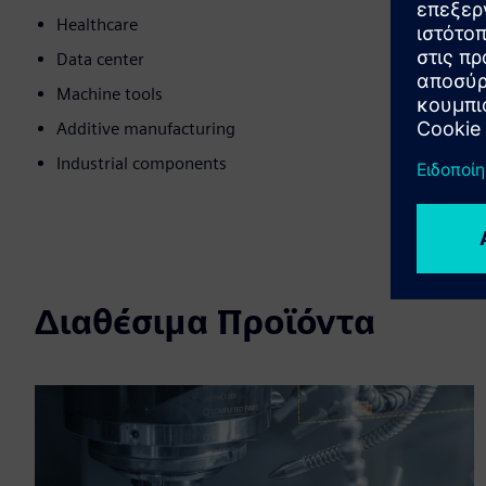
Healthcare
Data center
Machine tools
Additive manufacturing
Industrial components
Διαθέσιμα Προϊόντα