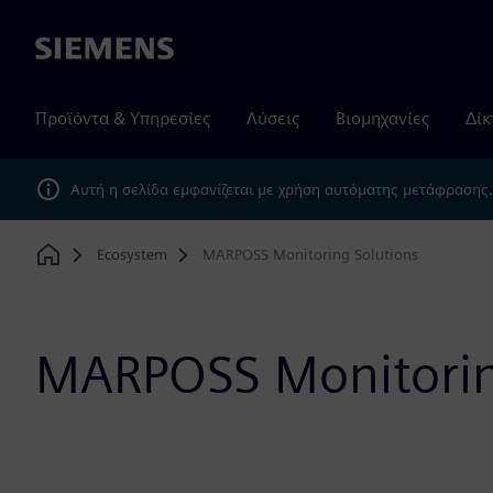
Siemens
Προϊόντα & Υπηρεσίες
Λύσεις
Βιομηχανίες
Δίκ
Αυτή η σελίδα εμφανίζεται με χρήση αυτόματης μετάφρασης
Ecosystem
MARPOSS Monitoring Solutions
Home
MARPOSS Monitorin