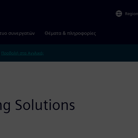
Regio
τυο συνεργατών
Θέματα & πληροφορίες
.
Προβολή στα Αγγλικά;
g Solutions