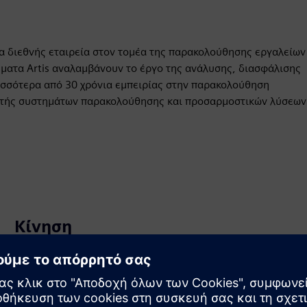
α διεθνής εταιρεία στον τομέα της παρακολούθησης εργαλείων
τήματα Artis αναλαμβάνουν το έργο της ανάλυσης, διασφάλισης
ισσότερα από 30 χρόνια εμπειρίας στην παρακολούθηση
ευτής συστημάτων παρακολούθησης και προσαρμοστικών λύσεων
Κίνηση
Build
Επεκτείνει ή βασίζεται σε ένα προϊόν/λύση Siemens
Xcelerator δημιουργώντας ένα νέο προϊόν ή δημιουργεί
μια νέα λύση για πελάτη μέσω της ενσωμάτωσης του