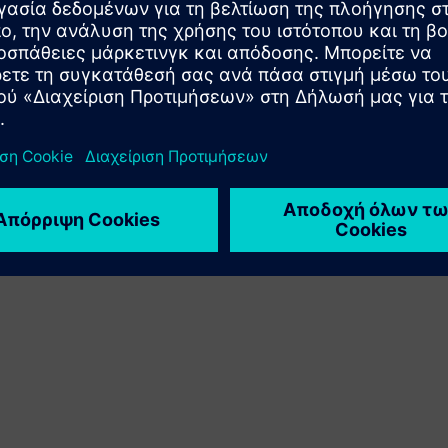
προϊόντος Siemens Xcelerator με το δικό του προϊόν