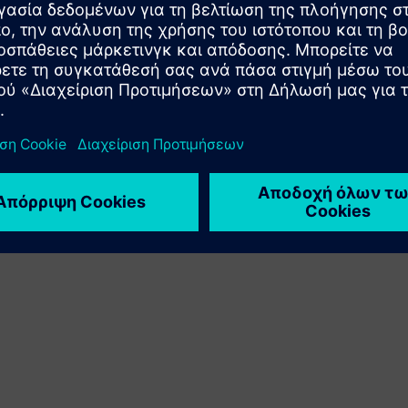
Επεκτείνει ή βασίζεται σε ένα προϊόν/λύση Siemens
Xcelerator δημιουργώντας ένα νέο προϊόν ή δημιουργεί
μια νέα λύση για πελάτη μέσω της ενσωμάτωσης του
προϊόντος Siemens Xcelerator με το δικό του προϊόν