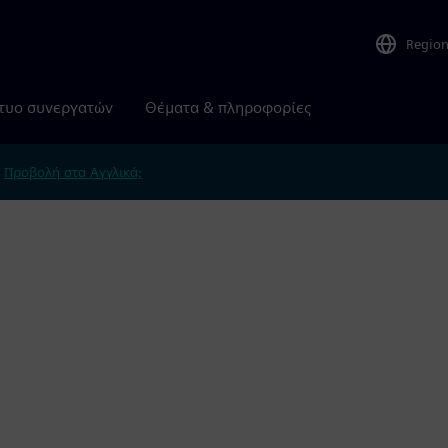
Regio
τυο συνεργατών
Θέματα & πληροφορίες
.
Προβολή στα Αγγλικά;