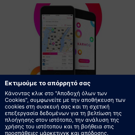
Taxi & PHV services and ridehailing
Η Karhoo συνδυάζει αδειοδοτημένους στόλους με μάρκες
Travel & Hospitality για τη δημιουργία έξυπνων λύσεων
κινητικότητας παγκοσμίως. Η πλατφόρμα Mobility
Exchange παρέχει προϊόντα (API/SDK και COTS microsites)