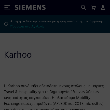
Siemens
Αυτή η σελίδα εμφανίζεται με χρήση αυτόματης μετάφρασης.
Προβολή στα Αγγλικά;
Karhoo
Η Karhoo συνδυάζει αδειοδοτημένους στόλους με μάρκες
Travel & Hospitality για τη δημιουργία έξυπνων λύσεων
κινητικότητας παγκοσμίως. Η πλατφόρμα Mobility
Exchange παρέχει προϊόντα (API/SDK και COTS microsites)
επιτρέποντας στους συνεργάτες να προσφέρουν