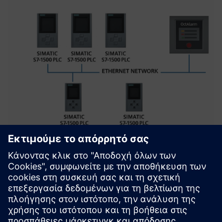
Streamlining PLC-Octalarm
Integration using Siemens PLCs
This case demonstrates how you can successfully address
the challenges associated with traditional PLC-Octalarm
integration, delivering a more efficient, flexible, and secure