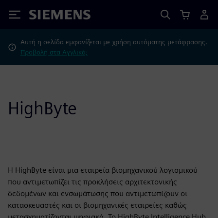
Siemens
Αυτή η σελίδα εμφανίζεται με χρήση αυτόματης μετάφρασης.
Προβολή στα Αγγλικά;
HighByte
Η HighByte είναι μια εταιρεία βιομηχανικού λογισμικού
που αντιμετωπίζει τις προκλήσεις αρχιτεκτονικής
δεδομένων και ενσωμάτωσης που αντιμετωπίζουν οι
κατασκευαστές και οι βιομηχανικές εταιρείες καθώς
μετασχηματίζονται ψηφιακά. Το HighByte Intelligence Hub,