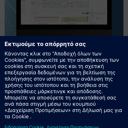
HighByte Intelligence Hub
Το HighByte Intelligence Hub είναι μια λύση λογισμικού
Industrial DataOps που έχει σχεδιαστεί ειδικά για
μοντελοποίηση δεδομένων, ενορχήστρωση και
διακυβέρνηση. Αναπτύξτε το Intelligence Hub στο Edge για
να ενσωματώσετε και να προ...
Μάθετε περισσότερα