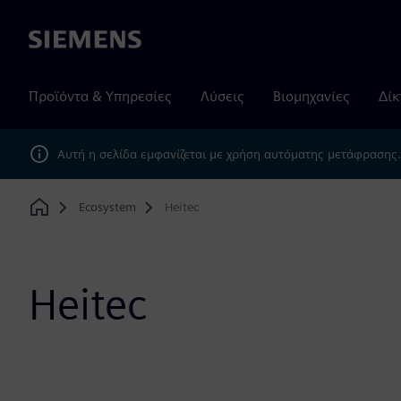
Siemens
Προϊόντα & Υπηρεσίες
Λύσεις
Βιομηχανίες
Δίκ
Αυτή η σελίδα εμφανίζεται με χρήση αυτόματης μετάφρασης
Ecosystem
Heitec
Home
Heitec