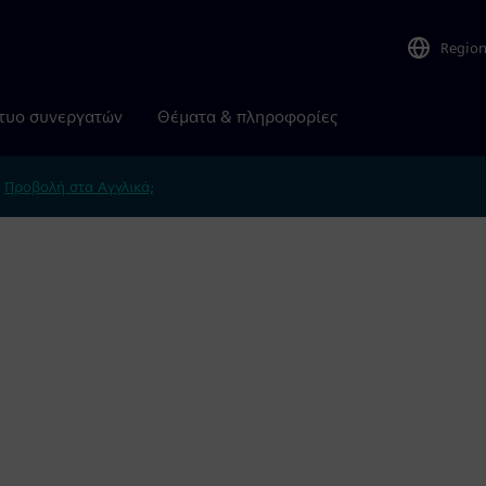
Regio
τυο συνεργατών
Θέματα & πληροφορίες
.
Προβολή στα Αγγλικά;