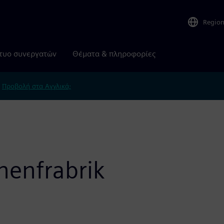
Regio
τυο συνεργατών
Θέματα & πληροφορίες
.
Προβολή στα Αγγλικά;
nenfrabrik