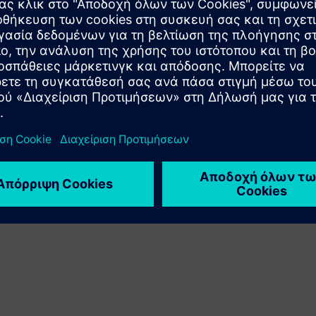
προϊόντος Siemens Xcelerator με το δικό του προϊόν
Sell
Μεταπώληση / Συν-πώληση λογισμικού και ψηφιακά
υποστηριζόμενου υλικού στο Siemens Xcelerator
Service
Παρέχει μια υπηρεσία για ένα προϊόν/λύση Siemens
Xcelerator που βοηθά τον πελάτη να το υλοποιήσει, να το
ενσωματώσει, να το λειτουργήσει ή να το συντηρήσει