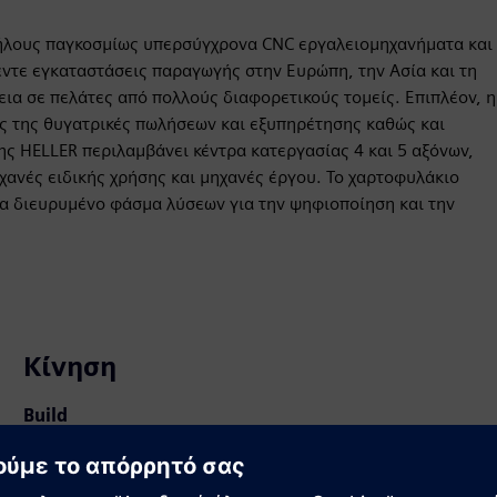
λήλους παγκοσμίως υπερσύγχρονα CNC εργαλειομηχανήματα και
ντε εγκαταστάσεις παραγωγής στην Ευρώπη, την Ασία και τη
εια σε πελάτες από πολλούς διαφορετικούς τομείς. Επιπλέον, η
ές της θυγατρικές πωλήσεων και εξυπηρέτησης καθώς και
ης HELLER περιλαμβάνει κέντρα κατεργασίας 4 και 5 αξόνων,
ανές ειδικής χρήσης και μηχανές έργου. Το χαρτοφυλάκιο
α διευρυμένο φάσμα λύσεων για την ψηφιοποίηση και την
Κίνηση
Build
Επεκτείνει ή βασίζεται σε ένα προϊόν/λύση Siemens
Xcelerator δημιουργώντας ένα νέο προϊόν ή δημιουργεί
μια νέα λύση για πελάτη μέσω της ενσωμάτωσης του