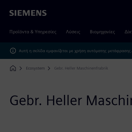
Siemens
Προϊόντα & Υπηρεσίες
Λύσεις
Βιομηχανίες
Δίκ
Αυτή η σελίδα εμφανίζεται με χρήση αυτόματης μετάφρασης
Ecosystem
Gebr. Heller Maschinenfrabrik
Home
Gebr. Heller Maschi