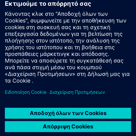
FFTigv MOVY 1t
The FFTigv MOVY 1t is an automated guided vehicle with
bidirectional movement, load capacity up to 1 ton and
standard components. This model can optionally be
equipped with a 3D camera or special structures.
Μάθετε περισσότερα