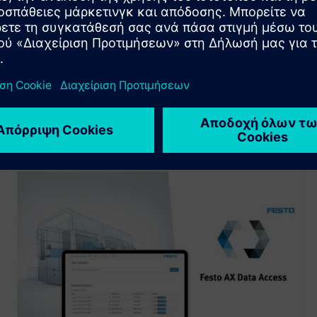
μια νέα λύση για πελάτη μέσω της ενσωμάτωσης του
προϊόντος Siemens Xcelerator με το δικό του προϊόν