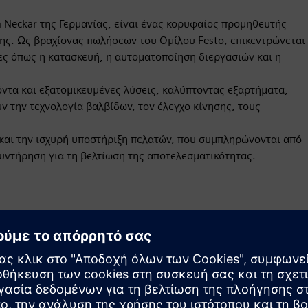
m Neckar της Γερμανίας, είναι ένας κορυφαίος προμηθευτής
ης. Ως βραχίονας πωλήσεων του Ομίλου Festo, επικεντρώνεται
ίες όπως η κατασκευή, η αυτοματοποίηση διεργασιών και η
ντα και εξατομικευμένες λύσεις, καλύπτοντας εξαρτήματα,
ν την τεχνολογία βαλβίδων, τον έλεγχο κίνησης, τους
α και την ισχυρή υποστήριξη πελατών, που συμπληρώνονται από
συντήρηση για τη βελτίωση της αποτελεσματικότητας.
Κίνηση
Build
Επεκτείνει ή βασίζεται σε ένα προϊόν/λύση Siemens
Xcelerator δημιουργώντας ένα νέο προϊόν ή δημιουργεί