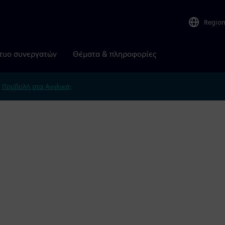
Regio
τυο συνεργατών
Θέματα & πληροφορίες
.
Προβολή στα Αγγλικά;