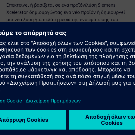
Επεκτείνει ή βασίζεται σε ένα προϊόν/λύση Siemens
Xcelerator δημιουργώντας ένα νέο προϊόν ή δημιουργεί
μια νέα λύση για πελάτη μέσω της ενσωμάτωσης του
προϊόντος Siemens Xcelerator με το δικό του προϊόν
Sell
Μεταπώληση / Συν-πώληση λογισμικού και ψηφιακά
υποστηριζόμενου υλικού στο Siemens Xcelerator
Service
Παρέχει μια υπηρεσία για ένα προϊόν/λύση Siemens
Xcelerator που βοηθά τον πελάτη να το υλοποιήσει, να το
ενσωματώσει, να το λειτουργήσει ή να το συντηρήσει