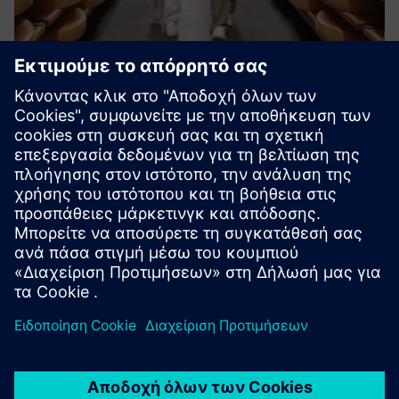
Smart cheese aging using
"storage" by digifai
Το Storage by Digifai είναι μια έξυπνη λύση διαχείρισης
αποθήκης σχεδιασμένη για κελάρια τυριών. Εξασφαλίζει
πλήρη ιχνηλασιμότητα, αποτελεσματικές διαδικασίες
γήρανσης και έλεγχο σε πραγματικό χρόνο του
αποθέματος τυριών σας.
Μάθετε περισσότερα