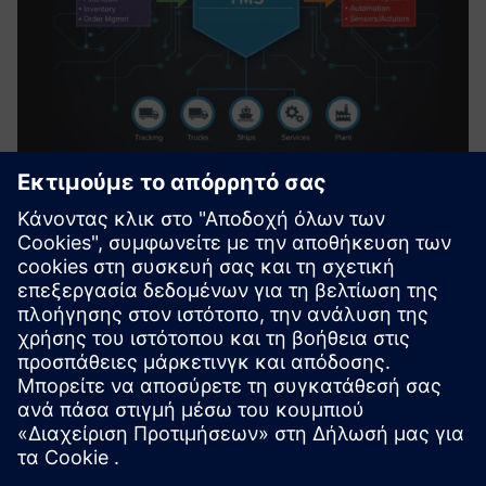
DWG Terminal Management
System
Το DWG Terminal Management System (TMS)
βελτιστοποιεί τη φόρτωση, την εκφόρτωση, την απογραφή
και τον προγραμματισμό σε τερματικά καυσίμων ή
εγκαταστάσεων, μειώνοντας τα χειροκίνητα σφάλματα και
τον χρόνο διακοπής λειτουργίας, δια...
Μάθετε περισσότερα