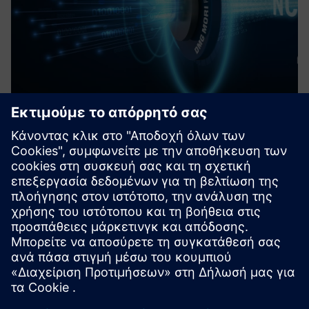
DMG MORI Postprocessor for
Siemens NX
Το πακέτο περιλαμβάνει το μοντέλο κινηματικής μηχανής,
ενσωματωμένο μετεπεξεργαστή και οδηγό CSE για την
προσομοίωση των κωδικών NC και την επικύρωση της
κατεργασίας.
Μάθετε περισσότερα