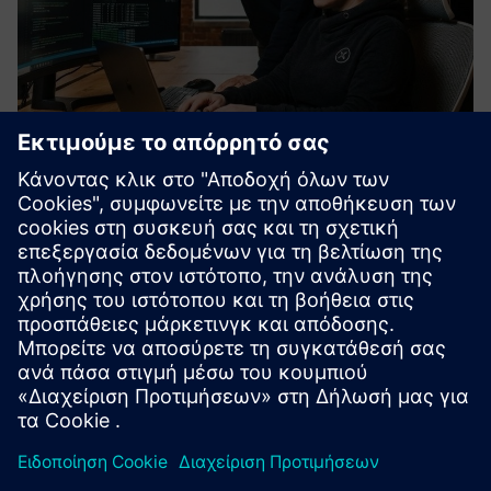
IDIAL
Το IDIAL είναι μια λύση αυτοματισμού ταυτότητας σε
κοντέινερ για βιομηχανικό OT. Αυτοματοποιεί την
εγγραφή, την ανανέωση, την ανάκληση και τη διανομή
πιστοποιητικών χωρίς τοπικούς πράκτορες,
ενσωματώνεται με το OPC UA GDS Push και...
Μάθετε περισσότερα