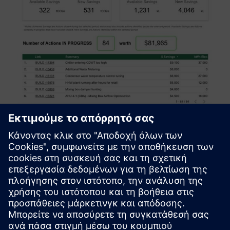
Smart Building Analytics
Bueno's Smart Building Analytics helps you make smarter
decisions by gathering and analyzing large amounts of data
from your building's systems. It provides valuable insights
that enable you and your teams to take necessary action...