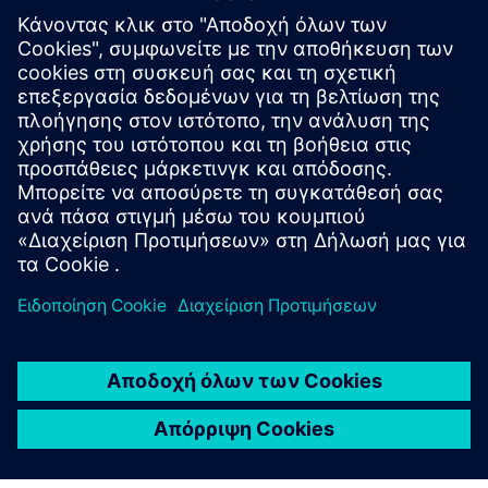
Point clouds to 3D models
Μετρήστε τα σύννεφα σημείων, μετατρέψτε τα
χειροκίνητα και με AI σε 3D BIM Revit Models και
δημιουργήστε ένα πραγματικό ψηφιακό δίδυμο
οποιασδήποτε υποδομής και κτιρίου.
Μάθετε περισσότερα