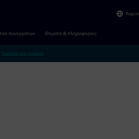
Regio
τυο συνεργατών
Θέματα & πληροφορίες
.
Προβολή στα Αγγλικά;