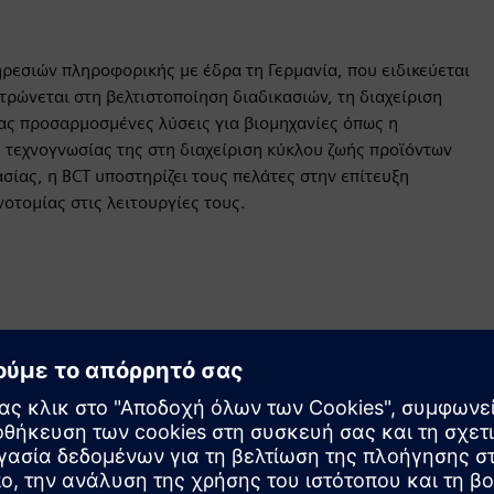
πηρεσιών πληροφορικής με έδρα τη Γερμανία, που ειδικεύεται
τρώνεται στη βελτιστοποίηση διαδικασιών, τη διαχείριση
ς προσαρμοσμένες λύσεις για βιομηχανίες όπως η
ς τεχνογνωσίας της στη διαχείριση κύκλου ζωής προϊόντων
σίας, η BCT υποστηρίζει τους πελάτες στην επίτευξη
τομίας στις λειτουργίες τους.
Κίνηση
Service
Παρέχει μια υπηρεσία για ένα προϊόν/λύση Siemens
Xcelerator που βοηθά τον πελάτη να το υλοποιήσει, να το
ενσωματώσει, να το λειτουργήσει ή να το συντηρήσει