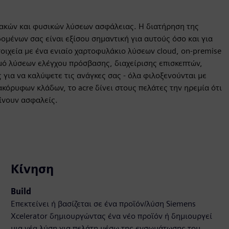
φιακών και φυσικών λύσεων ασφάλειας. Η διατήρηση της
μένων σας είναι εξίσου σημαντική για αυτούς όσο και για
τοιχεία με ένα ενιαίο χαρτοφυλάκιο λύσεων cloud, on-premise
μό λύσεων ελέγχου πρόσβασης, διαχείρισης επισκεπτών,
για να καλύψετε τις ανάγκες σας - όλα φιλοξενούνται με
ακόρυφων κλάδων, το acre δίνει στους πελάτες την ηρεμία ότι
ίνουν ασφαλείς.
Κίνηση
Build
Επεκτείνει ή βασίζεται σε ένα προϊόν/λύση Siemens
Xcelerator δημιουργώντας ένα νέο προϊόν ή δημιουργεί
μια νέα λύση για πελάτη μέσω της ενσωμάτωσης του