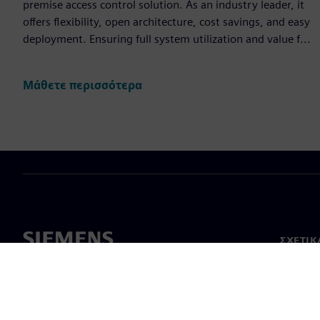
premise access control solution. As an industry leader, it
offers flexibility, open architecture, cost savings, and easy
deployment. Ensuring full system utilization and value f...
Μάθετε περισσότερα
ΣΧΕΤΙΚ
Σχετικά
Ηγεσία