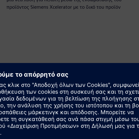
προϊόντος Siemens Xcelerator με το δικό του προϊόν