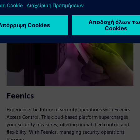
Feenics
Experience the future of security operations with Feenics
Access Control. This cloud-based platform supercharges
your security measures, offering unmatched control and
flexibility. With Feenics, managing security operations
become...