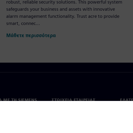
robust, reliable security solutions. This powerful system
safeguards your business and assets with innovative
alarm management functionality. Trust acre to provide
smart, connec...
Μάθετε περισσότερα
Ά ΜΕ ΤΗ SIEMENS
ΣΤΟΙΧΕΊΑ ΕΤΑΙΡΕΊΑΣ
ΕΛΆΤ
 με εμάς
Εταιρεία
Επικο
Επενδυτικές σχέσεις
Γραφε