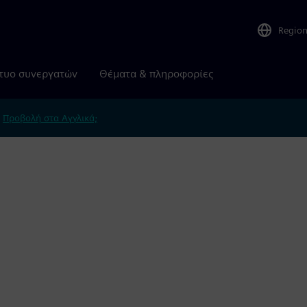
Regio
τυο συνεργατών
Θέματα & πληροφορίες
.
Προβολή στα Αγγλικά;