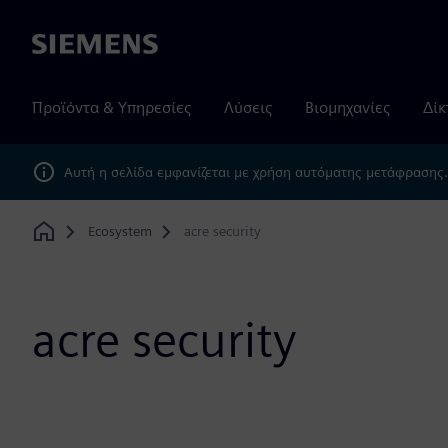
Siemens
Προϊόντα & Υπηρεσίες
Λύσεις
Βιομηχανίες
Δίκ
Αυτή η σελίδα εμφανίζεται με χρήση αυτόματης μετάφρασης
Ecosystem
acre security
Home
acre security