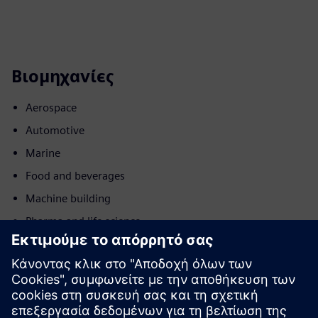
Βιομηχανίες
Aerospace
Automotive
Marine
Food and beverages
Machine building
Pharma and life science
Chemicals
Batteries
Κίνηση