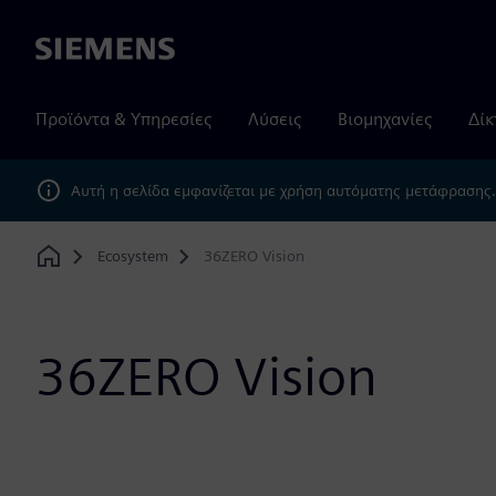
Siemens
Προϊόντα & Υπηρεσίες
Λύσεις
Βιομηχανίες
Δίκ
Αυτή η σελίδα εμφανίζεται με χρήση αυτόματης μετάφρασης
Ecosystem
36ZERO Vision
Home
36ZERO Vision