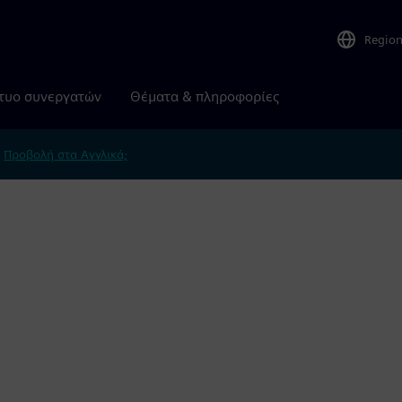
Regio
τυο συνεργατών
Θέματα & πληροφορίες
.
Προβολή στα Αγγλικά;