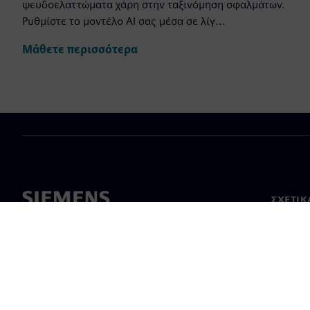
ψευδοελαττώματα χάρη στην ταξινόμηση σφαλμάτων.
Ρυθμίστε το μοντέλο AI σας μέσα σε λίγ...
Μάθετε περισσότερα
ΣΧΕΤΙΚ
Σχετικά
Ηγεσία
Νέα & 