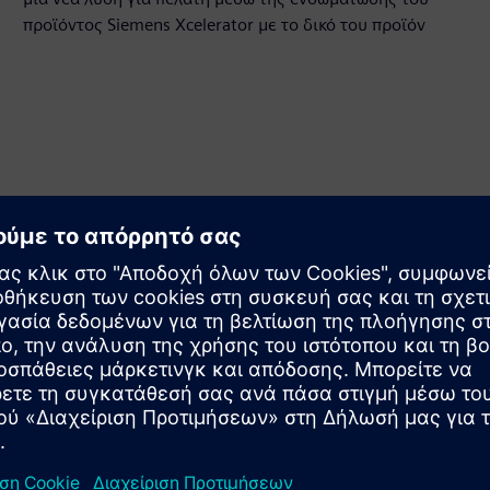
προϊόντος Siemens Xcelerator με το δικό του προϊόν