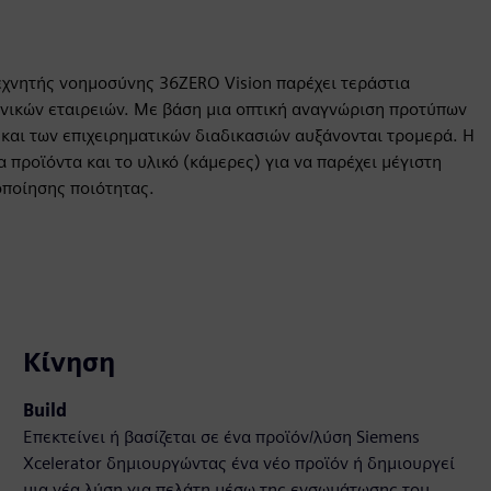
εχνητής νοημοσύνης 36ZERO Vision παρέχει τεράστια
ανικών εταιρειών. Με βάση μια οπτική αναγνώριση προτύπων
και των επιχειρηματικών διαδικασιών αυξάνονται τρομερά. Η
 προϊόντα και το υλικό (κάμερες) για να παρέχει μέγιστη
οποίησης ποιότητας.
Κίνηση
Build
Επεκτείνει ή βασίζεται σε ένα προϊόν/λύση Siemens
Xcelerator δημιουργώντας ένα νέο προϊόν ή δημιουργεί
μια νέα λύση για πελάτη μέσω της ενσωμάτωσης του