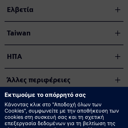
Ελβετία
Taiwan
ΗΠΑ
Άλλες περιφέρειες
Εύρεση υποστήριξης SCE