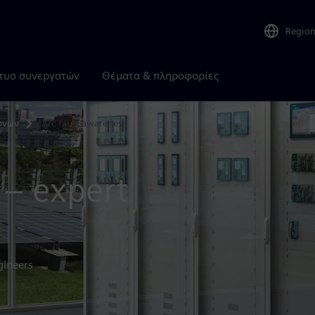
Regio
τυο συνεργατών
Θέματα & πληροφορίες
όνων
Arc fault awareness
 – expert
gineers