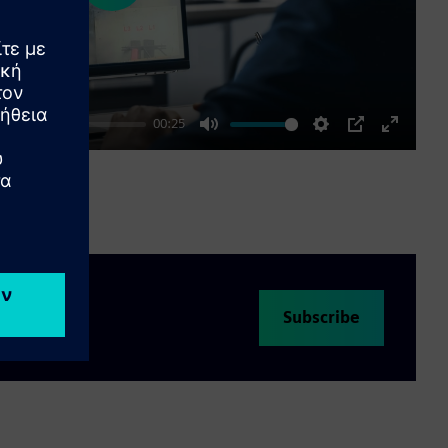
00:25
Mute
Settings
PIP
Enter
fullscre
Subscribe