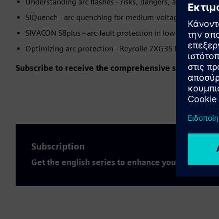
Understanding arc flashes - risks, dangers, and statistics
SIQuench - arc quenching for medium-voltage applicatio
SIVACON S8plus - arc fault protection in low-voltage sw
Optimizing arc protection - Reyrolle 7XG35 ReyArc
Subscribe to receive the comprehensive series for fr
Subscription
Get the english series to enhance your expertise