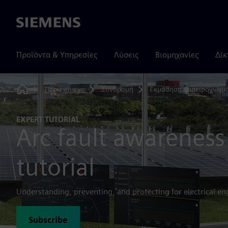
Siemens
Προϊόντα & Υπηρεσίες
Λύσεις
Βιομηχανίες
Δίκ
Περιεχόμενο
Συνδρομή
Εκμάθηση εμπειρογνωμ
Home
EXPERT TUTORIAL
Arc fault awareness
tutorial
Understanding, preventing, and protecting for electrical en
Subscribe