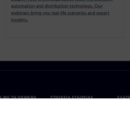
automation and distribution technology. Our
webinars bring you real-life scenarios and expert
insights.
Ά ΜΕ ΤΗ SIEMENS
ΣΤΟΙΧΕΊΑ ΕΤΑΙΡΕΊΑΣ
ΕΛΆΤ
 με εμάς
Εταιρεία
Επικο
Επενδυτικές σχέσεις
Γραφε