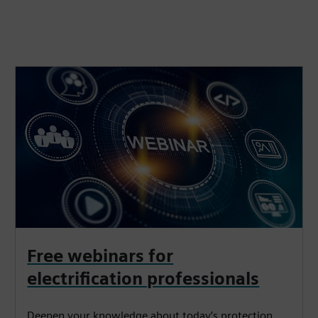
Free webinars for
electrification professionals
Deepen your knowledge about today’s protection,