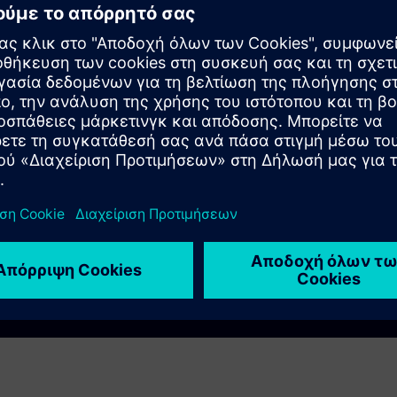
ns
itchboards
ee!
Play