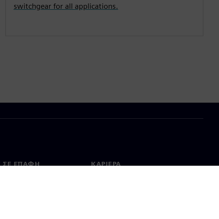
switchgear for all applications.
Ε ΣΕ ΕΠΑΦΉ
ΚΑΡΙΈΡΑ
ινωνία
Θέσεις εργασίας & καριέρα
ία σε όλο τον κόσμο
Θέσεις εργασίας