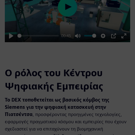
Play
00:45
Play
Mute
Settings
PIP
Enter
fulls
Ο ρόλος του Κέντρου
Ψηφιακής Εμπειρίας
Το DEX τοποθετείται ως βασικός κόμβος της
Siemens για την ψηφιακή κατασκευή στην
Πιατσέντσα
, προσφέροντας προηγμένες τεχνολογίες,
εφαρμογές πραγματικού κόσμου και εμπειρίες που έχουν
σχεδιαστεί για να επιταχύνουν τη βιομηχανική