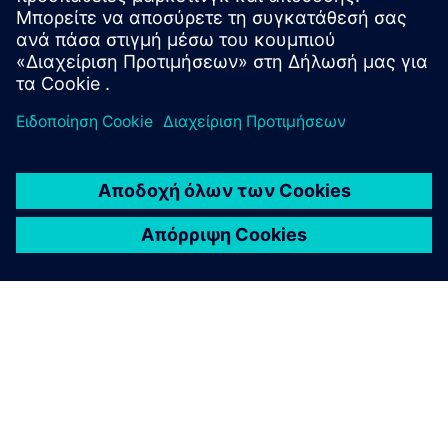
συνεχείς ροές δεδομένων
• Αποθηκεύει δεδομένα στη μνήμη για σύντομες
διακοπές
• Εκτελεί επικύρωση σχήματος και ελέγχους υγείας
μέσω JDBC
• Μεταδίδει σειρές δεδομένων απευθείας στο
Snowflake μέσω του Snowpipe