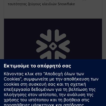
ταυτότητας ζεύγους κλειδιών Snowflake
Συνδετήρας Snowflake
Connector (εφαρμογή Edge)
• Εγγραφείτε στη βάση δεδομένων Industrial Edge για