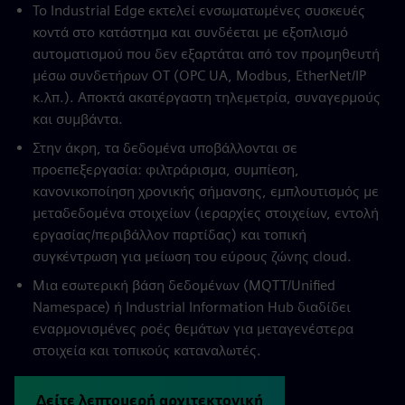
Το Industrial Edge εκτελεί ενσωματωμένες συσκευές
κοντά στο κατάστημα και συνδέεται με εξοπλισμό
αυτοματισμού που δεν εξαρτάται από τον προμηθευτή
μέσω συνδετήρων OT (OPC UA, Modbus, EtherNet/IP
κ.λπ.). Αποκτά ακατέργαστη τηλεμετρία, συναγερμούς
και συμβάντα.
Στην άκρη, τα δεδομένα υποβάλλονται σε
προεπεξεργασία: φιλτράρισμα, συμπίεση,
κανονικοποίηση χρονικής σήμανσης, εμπλουτισμός με
μεταδεδομένα στοιχείων (ιεραρχίες στοιχείων, εντολή
εργασίας/περιβάλλον παρτίδας) και τοπική
συγκέντρωση για μείωση του εύρους ζώνης cloud.
Μια εσωτερική βάση δεδομένων (MQTT/Unified
Namespace) ή Industrial Information Hub διαδίδει
εναρμονισμένες ροές θεμάτων για μεταγενέστερα
στοιχεία και τοπικούς καταναλωτές.
Δείτε λεπτομερή αρχιτεκτονική