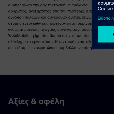
συμπληρώνει την αρχιτεκτονική με ευέλικτο HMI, χειρισμ
αρθρωτός, ανεξάρτητος από την πλατφόρμα σχεδιασμός κα
σύνδεση παλαιών και σύγχρονων συστημάτων, επιταχύνουν
δέσμης ενεργειών και παρέχουν ανταποκρινόμενες διεπαφέ
ενσωματωμένους αγωγούς συναγερμών, συνδεσιμότητα ιστο
Web/Mobile, η Ignition βοηθά στην τυποποίηση των λειτο
ολόκληρο το εργοστάσιο. Η κεντρική ανάπτυξη, οι ισχυροί
επεκτάσιμες ενσωματώσεις συμβάλλουν επίσης στη μείωση
Αξίες & οφέλη