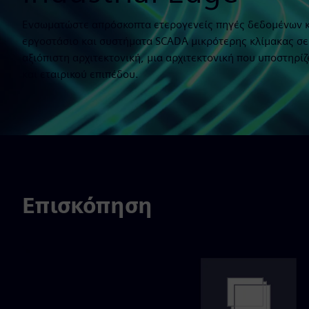
Ενσωματώστε απρόσκοπτα ετερογενείς πηγές δεδομένων κ
εργοστάσιο και συστήματα SCADA μικρότερης κλίμακας σε 
αξιόπιστη αρχιτεκτονική, μια αρχιτεκτονική που υποστηρί
και εταιρικού επιπέδου.
Επισκόπηση