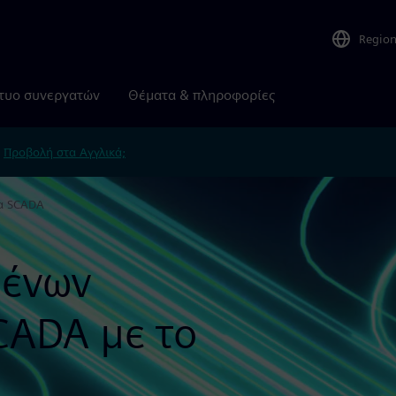
Regio
τυο συνεργατών
Θέματα & πληροφορίες
.
Προβολή στα Αγγλικά;
α SCADA
ένων
CADA με το