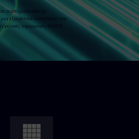
αι συστήματα από το
μια εξαιρετικά επεκτάσιμη και
ζει γενικές εφαρμογές SCADA