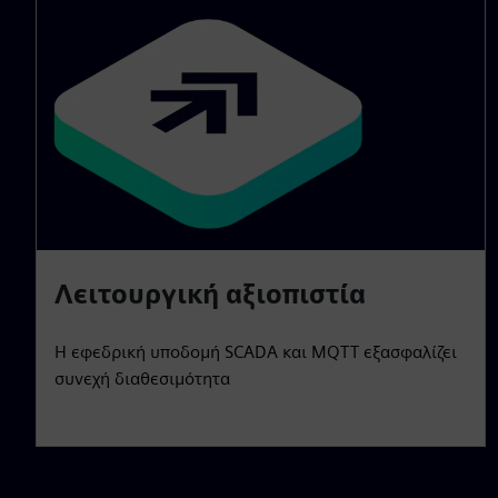
Λειτουργική αξιοπιστία
Η εφεδρική υποδομή SCADA και MQTT εξασφαλίζει
συνεχή διαθεσιμότητα