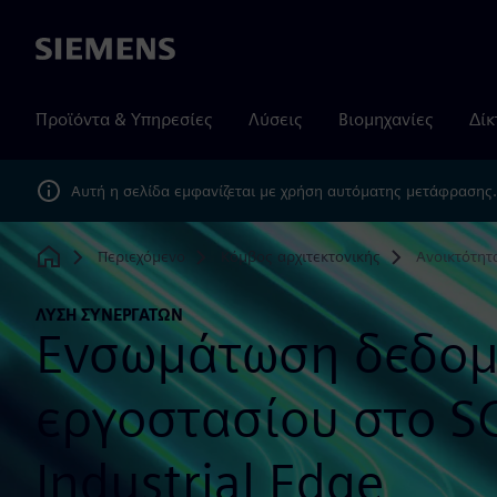
Siemens
Προϊόντα & Υπηρεσίες
Λύσεις
Βιομηχανίες
Δίκ
Αυτή η σελίδα εμφανίζεται με χρήση αυτόματης μετάφρασης
Περιεχόμενο
Κόμβος αρχιτεκτονικής
Ανοικτότητ
Home
ΛΎΣΗ ΣΥΝΕΡΓΑΤΏΝ
Ενσωμάτωση δεδομ
εργοστασίου στο S
Industrial Edge