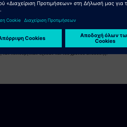
ό συναγερμών και δυνατότητες οπτικοποίησης ιστού. Ο
ι η ευρεία υποστήριξη πρωτοκόλλων διευκολύνουν τη
 την ανάπτυξη μέσω επαναχρησιμοποιήσιμων στοιχείων και
ς χειριστή σε επιτραπέζιους και κινητές συσκευές. Με
ρικού και τη μονάδα Perspective για οπτικοποίηση
υργικών προβολών και των αναλυτικών στοιχείων σε
 έλεγχοι πρόσβασης που βασίζονται σε ρόλους και οι
 των λειτουργικών εξόδων και του χρόνου απόδοσης.