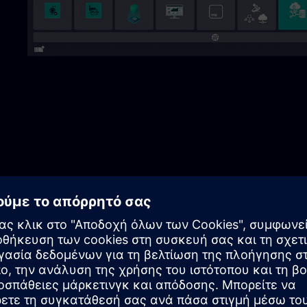
 WinCC Unified ή Wonderware ως HMI & Integration Suite