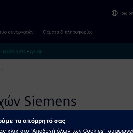
Regio
τυο συνεργατών
Θέματα & πληροφορίες
.
Προβολή στα Αγγλικά;
ών
χών Siemens
τα παρακάτω στοιχεία ελέγχου