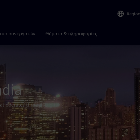
Regio
τυο συνεργατών
Θέματα & πληροφορίες
ndia
at operates through Digital