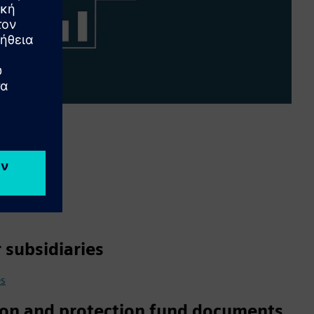
r subsidiaries
es
ion and protection fund documents