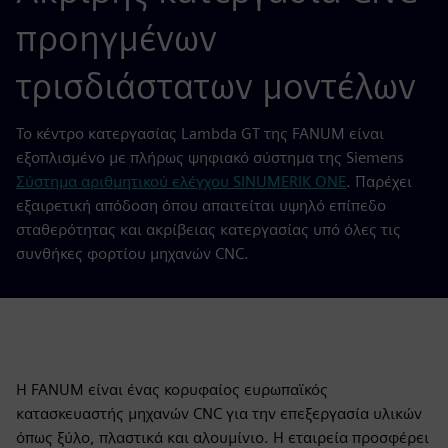
προηγμένων
τρισδιάστατων μοντέλων
Το κέντρο κατεργασίας Lambda GT της FANUM είναι
εξοπλισμένο με πλήρως ψηφιακό σύστημα της Siemens
Σύστημα αριθμητικού ελέγχου SINUMERIK ONE
. Παρέχει
εξαιρετική απόδοση όπου απαιτείται υψηλό επίπεδο
σταθερότητας και ακρίβειας κατεργασίας υπό όλες τις
συνθήκες φορτίου μηχανών CNC.
Η FANUM είναι ένας κορυφαίος ευρωπαϊκός
κατασκευαστής μηχανών CNC για την επεξεργασία υλικών
όπως ξύλο, πλαστικά και αλουμίνιο. Η εταιρεία προσφέρει