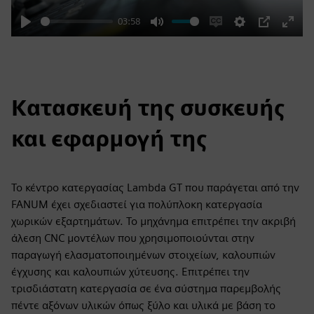
03:58
Play
Mute
Enable
Settings
PIP
Enter
captions
fulls
Κατασκευή της συσκευής
και εφαρμογή της
Το κέντρο κατεργασίας Lambda GT που παράγεται από την
FANUM έχει σχεδιαστεί για πολύπλοκη κατεργασία
χωρικών εξαρτημάτων. Το μηχάνημα επιτρέπει την ακριβή
άλεση CNC μοντέλων που χρησιμοποιούνται στην
παραγωγή ελασματοποιημένων στοιχείων, καλουπιών
έγχυσης και καλουπιών χύτευσης. Επιτρέπει την
τρισδιάστατη κατεργασία σε ένα σύστημα παρεμβολής
πέντε αξόνων υλικών όπως ξύλο και υλικά με βάση το