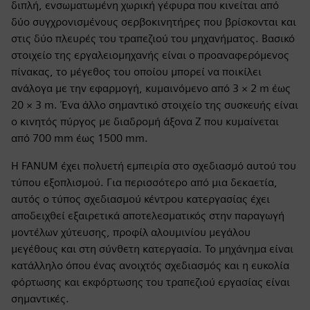
διπλή, ενσωματωμένη χωρική γέφυρα που κινείται από
δύο συγχρονισμένους σερβοκινητήρες που βρίσκονται και
στις δύο πλευρές του τραπεζιού του μηχανήματος. Βασικό
στοιχείο της εργαλειομηχανής είναι ο προαναφερόμενος
πίνακας, το μέγεθος του οποίου μπορεί να ποικίλει
ανάλογα με την εφαρμογή, κυμαινόμενο από 3 × 2 m έως
20 × 3 m. Ένα άλλο σημαντικό στοιχείο της συσκευής είναι
ο κινητός πύργος με διαδρομή άξονα Ζ που κυμαίνεται
από 700 mm έως 1500 mm.
Η FANUM έχει πολυετή εμπειρία στο σχεδιασμό αυτού του
τύπου εξοπλισμού. Για περισσότερο από μια δεκαετία,
αυτός ο τύπος σχεδιασμού κέντρου κατεργασίας έχει
αποδειχθεί εξαιρετικά αποτελεσματικός στην παραγωγή
μοντέλων χύτευσης, προφίλ αλουμινίου μεγάλου
μεγέθους και στη σύνθετη κατεργασία. Το μηχάνημα είναι
κατάλληλο όπου ένας ανοιχτός σχεδιασμός και η ευκολία
φόρτωσης και εκφόρτωσης του τραπεζιού εργασίας είναι
σημαντικές.