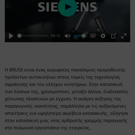
Play
04:33
Play
Mute
Enable
Settings
PIP
Enter
captions
fulls
Η BRUSS είναι ένας κορυφαίος παγκόσμιος προμηθευτής
προϊόντων αυτοκινήτων στους τομείς της τεχνολογίας
σφράγισης και του ελέγχου κινητήρων. Στην κατασκευή
των λύσεων της, χρησιμοποιεί, μεταξύ άλλων, διαδικασίες
χύτευσης πλαστικών με έγχυση. Η ανάγκη αύξησης της
παραγωγικής ικανότητας, παράλληλα με τις αυξανόμενες
απαιτήσεις για υψηλότερη ακρίβεια κατασκευής, οδήγησε
στην κατασκευή μιας νέας αρθρωτής γραμμής παραγωγής
στο πολωνικό εργοστάσιο της εταιρείας.