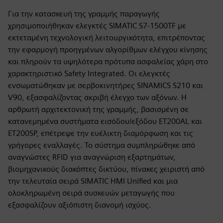
Για την κατασκευή της γραμμής παραγωγής
χρησιμοποιήθηκαν ελεγκτές SIMATIC S7-1500TF με
εκτεταμένη τεχνολογική λειτουργικότητα, επιτρέποντας
την εφαρμογή προηγμένων αλγορίθμων ελέγχου κίνησης
και πληρούν τα υψηλότερα πρότυπα ασφαλείας χάρη στο
χαρακτηριστικό Safety Integrated. Οι ελεγκτές
ενσωματώθηκαν με σερβοκινητήρες SINAMICS S210 και
V90, εξασφαλίζοντας ακριβή έλεγχο των αξόνων. Η
αρθρωτή αρχιτεκτονική της γραμμής, βασισμένη σε
κατανεμημένα συστήματα εισόδου/εξόδου ET200AL και
ET200SP, επέτρεψε την ευέλικτη διαμόρφωση και τις
γρήγορες εναλλαγές. Το σύστημα συμπληρώθηκε από
αναγνώστες RFID για αναγνώριση εξαρτημάτων,
βιομηχανικούς διακόπτες δικτύου, πίνακες χειριστή από
την τελευταία σειρά SIMATIC HMI Unified και μια
ολοκληρωμένη σειρά συσκευών μεταγωγής που
εξασφαλίζουν αξιόπιστη διανομή ισχύος.