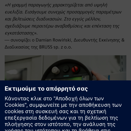
«Η γραμμή παραγωγής χαρακτηρίζεται από υψηλή
ευελιξία. Εισάγουμε συνεχώς προσαρμογές παραμέτρων
και βελτιώσεις διαδικασιών. Στο εγγύς μέλλον,
σχεδιάζουμε περαιτέρω αναβαθμίσεις και επέκταση της
εγκατάστασης».
— συνοψίζει ο Damian Rowiński, Διευθυντής Εκκίνησης &
Διαδικασίας της BRUSS sp. z o.o.