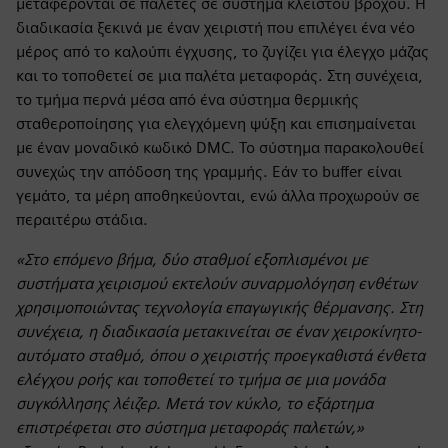
μεταφέρονται σε παλέτες σε σύστημα κλειστού βρόχου. Η
διαδικασία ξεκινά με έναν χειριστή που επιλέγει ένα νέο
μέρος από το καλούπι έγχυσης, το ζυγίζει για έλεγχο μάζας
και το τοποθετεί σε μια παλέτα μεταφοράς. Στη συνέχεια,
το τμήμα περνά μέσα από ένα σύστημα θερμικής
σταθεροποίησης για ελεγχόμενη ψύξη και επισημαίνεται
με έναν μοναδικό κωδικό DMC. Το σύστημα παρακολουθεί
συνεχώς την απόδοση της γραμμής. Εάν το buffer είναι
γεμάτο, τα μέρη αποθηκεύονται, ενώ άλλα προχωρούν σε
περαιτέρω στάδια.
«Στο επόμενο βήμα, δύο σταθμοί εξοπλισμένοι με
συστήματα χειρισμού εκτελούν συναρμολόγηση ενθέτων
χρησιμοποιώντας τεχνολογία επαγωγικής θέρμανσης. Στη
συνέχεια, η διαδικασία μετακινείται σε έναν χειροκίνητο-
αυτόματο σταθμό, όπου ο χειριστής προεγκαθιστά ένθετα
ελέγχου ροής και τοποθετεί το τμήμα σε μια μονάδα
συγκόλλησης λέιζερ. Μετά τον κύκλο, το εξάρτημα
επιστρέφεται στο σύστημα μεταφοράς παλετών,»