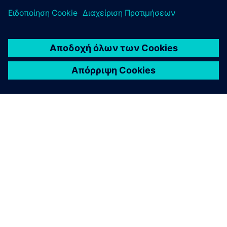
Για να κάνει την παραγωγή ταχύτερη, πιο στιβαρή και
πιο ευέλικτη, η Audi στόχευε να μειώσει την ποικιλία
και τον αριθμό των συσκευών και να μετατρέψει τις
εφαρμογές σε λογισμικό. Αυτό απαιτούσε μια
καινοτομία: εικονικά PLC.