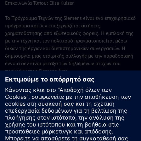
Επικοινωνία Τύπου: Elisa Kulzer
Το Πρόγραμμα Τεχνών της Siemens είναι ένα επιχειρησιακό
πρόγραμμα και δεν επεξεργάζεται αιτήσεις
χρηματοδότησης από εξωτερικούς φορείς. Η εμπλοκή της
με την τέχνη και τον πολιτισμό πραγματοποιείται μέσω
δικών της έργων και διεπιστημονικών συνεργασιών. Η
δημιουργία μιας εταιρικής συλλογής με την παραδοσιακή
έννοια δεν είναι μεταξύ των δηλωμένων στόχων του
προγράμματος Siemens Arts.
Σιμενς ΑΕ
Πρόγραμμα Τεχνών Siemens
Μονμπιζούστρ 7
10117 Βερολίνο
Γερμανία
Επικοινωνήστε μαζί μας:
artsprogram.communications@siemens.com