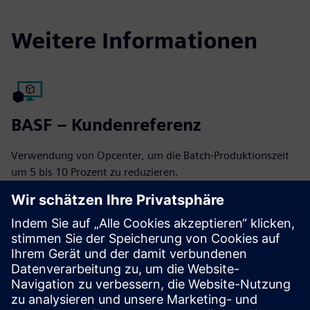
Weitere Informationen
BASF – Kundenreferenz
Verwendung von Opcenter, um die Batch-Produktionszeit
um 5 bis 10 Prozent zu reduzieren.
Anwenderbericht von BASF lesen
Opcenter Execution Discrete
Ein spezielles Manufacturing Execution System (MES) für
diskrete Fertigungs-Jobshops und komplexe