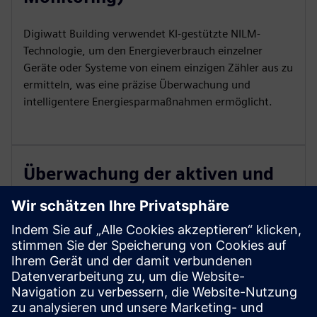
Digiwatt Building verwendet KI-gestützte NILM-
Technologie, um den Energieverbrauch einzelner
Geräte oder Systeme von einem einzigen Zähler aus zu
ermitteln, was eine präzise Überwachung und
intelligentere Energiesparmaßnahmen ermöglicht.
Überwachung der aktiven und
reaktiven Energie
Digiwatt Building verfolgt sowohl aktive als auch
reaktive Energie in Echtzeit und hilft dabei,
Ineffizienzen wie Leistungsfaktorprobleme zu
erkennen und Korrekturmaßnahmen zur Optimierung
der Energieeffizienz und zur Reduzierung zusätzlicher