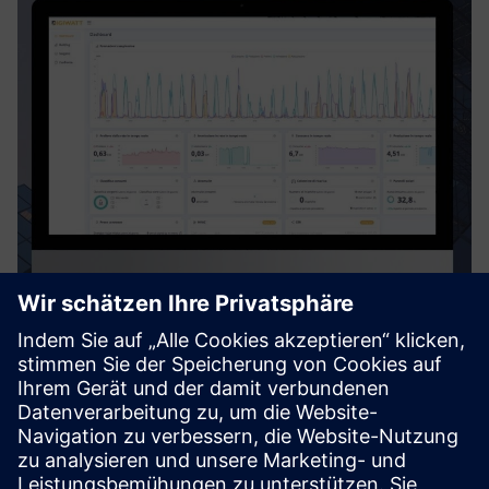
Digiwatt Building
Digiwatt Building is a cloud-based BEMS that uses AI and
NILM to monitor, analyze, and optimize energy use in
buildings – cutting waste, lowering costs, and supporting
ESG goals.