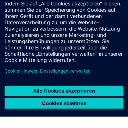
SITRANS TH320/TH420
Head-mount temperature transmitters for reliable
measurement, easy integration and advanced
diagnostics, from standard to high-availability
applications.