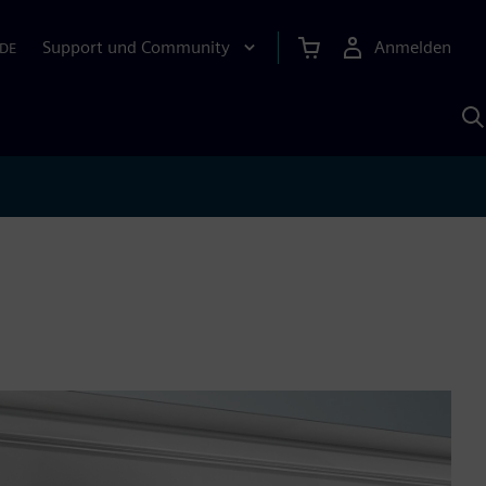
Support und Community
Anmelden
DE
M
S
K
s