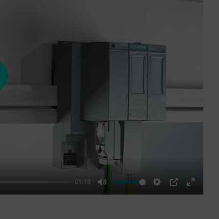
ay
01:18
Mute
Settings
PIP
Enter
fullscre