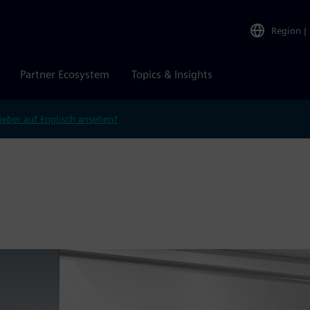
Region
|
Partner Ecosystem
Topics & Insights
ieber auf Englisch ansehen?