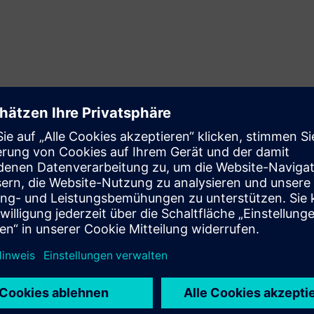
Kosten senken
Senken Sie Ihre Betriebskosten, indem Sie AS-Interface als
kostengünstigen Feeder für PROFINET oder andere
übergeordnete Feldbussysteme verwenden. Optimieren
Sie Ihre Netzwerkinfrastruktur im Hinblick auf
Wirtschaftlichkeit und Leistung.