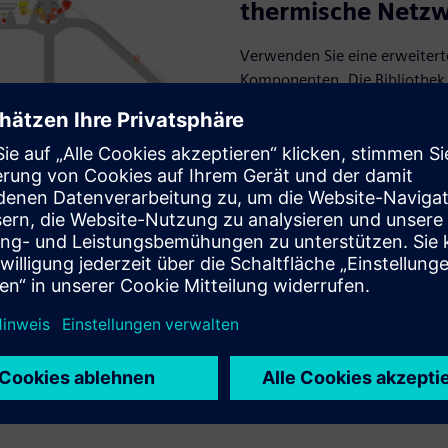
thermische Netz
Verwenden Sie eine erweitert
Komponenten. Die Bibliothek 
experimenteller Daten für D
vollständig an den Wärme- un
Analysen gekoppelt.