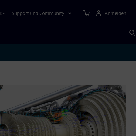
Support und Community
Anmelden
DE
M
S
K
s