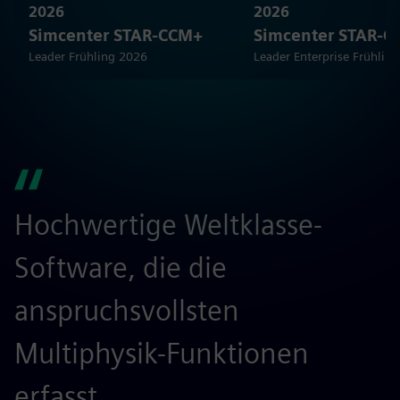
2026
2026
Simcenter STAR-CCM+
Simcenter STAR-
Leader Frühling 2026
Leader Enterprise Frühlin
Hochwertige Weltklasse-
S
Software, die die
e
anspruchsvollsten
I
Multiphysik-Funktionen
r
erfasst.
Ju