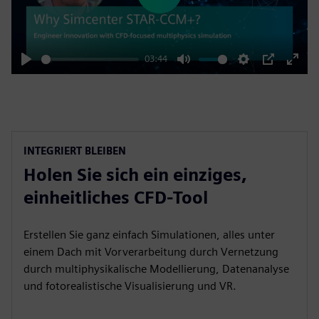
Play
03:44
Play
Mute
Settings
PIP
Enter
fulls
INTEGRIERT BLEIBEN
Holen Sie sich ein einziges,
einheitliches CFD-Tool
Erstellen Sie ganz einfach Simulationen, alles unter
einem Dach mit Vorverarbeitung durch Vernetzung
durch multiphysikalische Modellierung, Datenanalyse
und fotorealistische Visualisierung und VR.