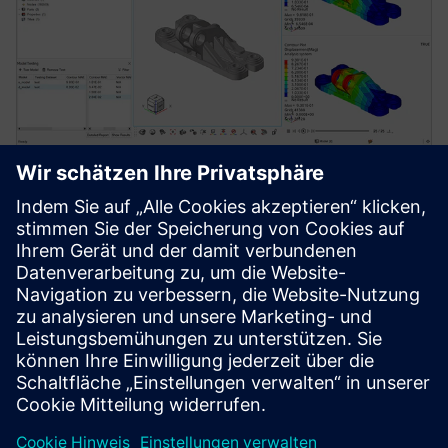
Simcenter PhysicsAI
Geometrisches Deep Learning liefert
Physikvorhersagen 1000x schneller als herkömmliche
Solver. Integriert maschinelles Lernen für
Simulationen in allen CAE-Workflows.