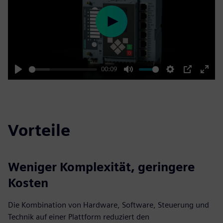
Play
00:09
Play
Mute
Settings
PIP
Enter
fulls
Vorteile
Weniger Komplexität, geringere
Kosten
Die Kombination von Hardware, Software, Steuerung und
Technik auf einer Plattform reduziert den