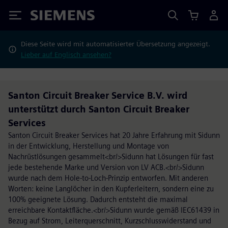
Siemens
Diese Seite wird mit automatisierter Übersetzung angezeigt.
Lieber auf Englisch ansehen?
Santon Circuit Breaker Service B.V. wird
unterstützt durch Santon Circuit Breaker
Services
Santon Circuit Breaker Services hat 20 Jahre Erfahrung mit Sidunn
in der Entwicklung, Herstellung und Montage von
Nachrüstlösungen gesammelt<br/>Sidunn hat Lösungen für fast
jede bestehende Marke und Version von LV ACB.<br/>Sidunn
wurde nach dem Hole-to-Loch-Prinzip entworfen. Mit anderen
Worten: keine Langlöcher in den Kupferleitern, sondern eine zu
100% geeignete Lösung. Dadurch entsteht die maximal
erreichbare Kontaktfläche.<br/>Sidunn wurde gemäß IEC61439 in
Bezug auf Strom, Leiterquerschnitt, Kurzschlusswiderstand und