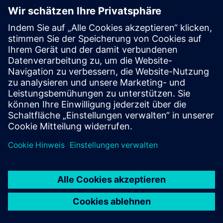
Webseite Santon Circuit Breaker Services B.V.
SENTRON Powercenter 3000 — transparente
Stromverteilung leicht gemacht
Überblick über den Anwendungsfall — Santon Retrofit
Voraussetzungen
Profinet/Modbus TCP-Kommunikation
SENTRON 3WA ACB mit elektronischem Auslösegerät
ETU600