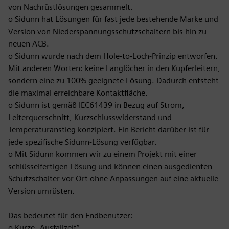
von Nachrüstlösungen gesammelt.
o Sidunn hat Lösungen für fast jede bestehende Marke und
Version von Niederspannungsschutzschaltern bis hin zu
neuen ACB.
o Sidunn wurde nach dem Hole-to-Loch-Prinzip entworfen.
Mit anderen Worten: keine Langlöcher in den Kupferleitern,
sondern eine zu 100% geeignete Lösung. Dadurch entsteht
die maximal erreichbare Kontaktfläche.
o Sidunn ist gemäß IEC61439 in Bezug auf Strom,
Leiterquerschnitt, Kurzschlusswiderstand und
Temperaturanstieg konzipiert. Ein Bericht darüber ist für
jede spezifische Sidunn-Lösung verfügbar.
o Mit Sidunn kommen wir zu einem Projekt mit einer
schlüsselfertigen Lösung und können einen ausgedienten
Schutzschalter vor Ort ohne Anpassungen auf eine aktuelle
Version umrüsten.
Das bedeutet für den Endbenutzer:
o Kurze „Ausfallzeit“