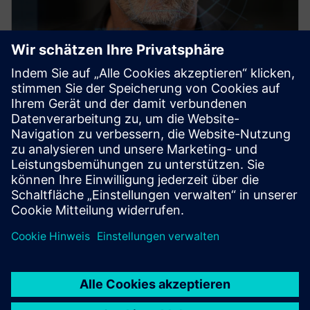
SIMATIC PCS 7
This robust, flexibly adaptable process control
system ensures optimal availability and maximum
efficiency throughout your plant's entire lifecycle.