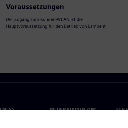
Voraussetzungen
Der Zugang zum Kunden-WLAN ist die
Hauptvoraussetzung für den Betrieb von Lambent
IEMENS
INFORMATIONEN ZUM
KONT
UNTERNEHMEN
s
Konta
Unternehmen