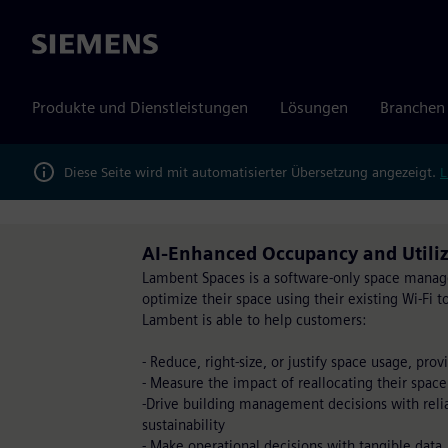
Siemens
Produkte und Dienstleistungen
Lösungen
Branchen
Diese Seite wird mit automatisierter Übersetzung angezeigt.
L
AI-Enhanced Occupancy and Utiliz
Lambent Spaces is a software-only space mana
optimize their space using their existing Wi-Fi t
Lambent is able to help customers:
- Reduce, right-size, or justify space usage, prov
- Measure the impact of reallocating their space
-Drive building management decisions with reli
sustainability
- Make operational decisions with tangible data