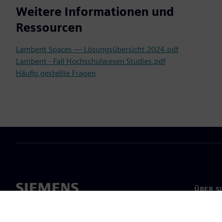
Weitere Informationen und
Ressourcen
Lambent Spaces — Lösungsübersicht 2024.pdf
Lambent - Fall Hochschulwesen Studies.pdf
Häufig gestellte Fragen
ÜBER S
Über un