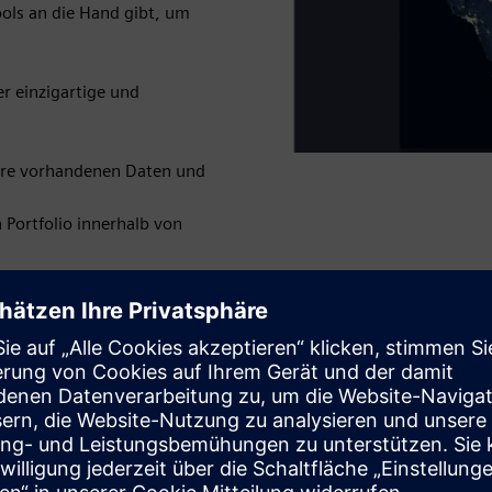
ools an die Hand gibt, um
r einzigartige und
 Ihre vorhandenen Daten und
 Portfolio innerhalb von
 Campus bei Competitive