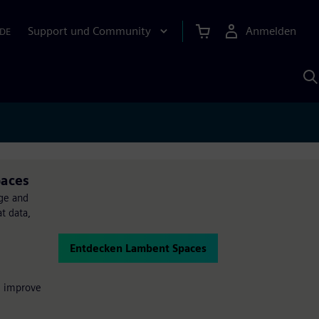
Support und Community
Anmelden
DE
M
S
K
s
paces
ge and
t data,
Entdecken Lambent Spaces
d improve