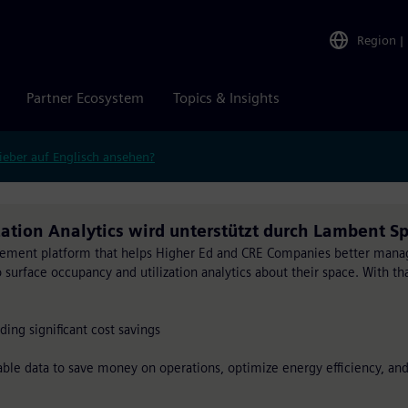
Region
|
Partner Ecosystem
Topics & Insights
ieber auf Englisch ansehen?
ation Analytics wird unterstützt durch Lambent S
gement platform that helps Higher Ed and CRE Companies better mana
o surface occupancy and utilization analytics about their space. With tha
iding significant cost savings
able data to save money on operations, optimize energy efficiency, an