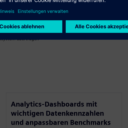
astruktur, um Zugriff auf Erkenntnisse zu erhalten —
en Portfolio innerhalb von Wochen, nicht Monaten
en Campus bei Competitive Economics
roßen Wi-Fi-Anbietern
gssystem übertragen
Analytics-Dashboards mit
wichtigen Datenkennzahlen
und anpassbaren Benchmarks